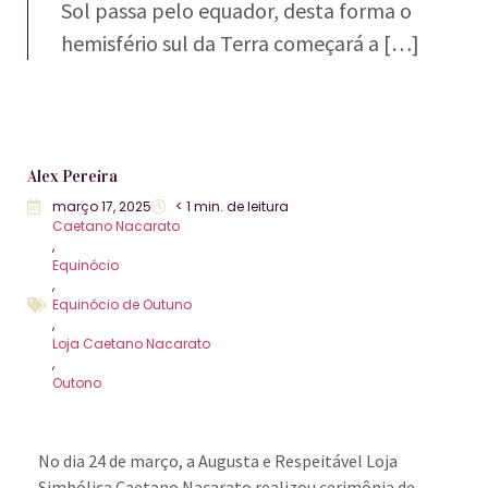
Sol passa pelo equador, desta forma o
hemisfério sul da Terra começará a […]
Alex Pereira
março 17, 2025
< 1
min. de leitura
Caetano Nacarato
,
Equinócio
,
Equinócio de Outuno
,
Loja Caetano Nacarato
,
Outono
No dia 24 de março, a Augusta e Respeitável Loja
Simbólica Caetano Nacarato realizou cerimônia de