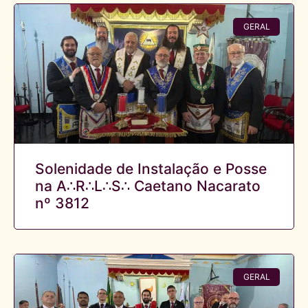
GERAL
Solenidade de Instalação e Posse
na A∴R∴L∴S∴ Caetano Nacarato
nº 3812
GERAL