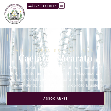
ÁREA RESTRITA
A HISTÓRIA DO CÁPITULO
Caetano Nacarato
O Ilustre e Sublime Capítulo Caetano Nacarato nº
108, constitui um Corpo Filosófico Maçônico do
Supremo Conclave do Brasil para o Rito Brasileiro,
compreendendo os graus 4 ao 18 do Rito Brasileiro.
ASSOCIAR-SE